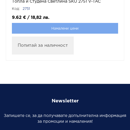
Топла и Студена Светлина SKU 2751 V-TAC
Код:
2751
9.62
€
/
18,82
лв.
Намалени цени
Попитай за наличност
Newsletter
Запишете се, за да получавате допълнителна информация
за промоции и намаления!