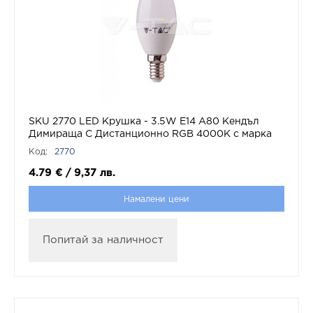
SKU 2770 LED Крушка - 3.5W Е14 А80 Кендъл
Димираща С Дистанционно RGB 4000K с марка
V-TAC
Код:
2770
4.79
€
/
9,37
лв.
Намалени цени
Попитай за наличност