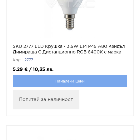
SKU 2777 LED Крушка - 3.5W Е14 P45 А80 Кендъл
Димираща С Дистанционно RGB 6400K с марка
V-TAC
Код:
2777
5.29
€
/
10,35
лв.
Намалени цени
Попитай за наличност