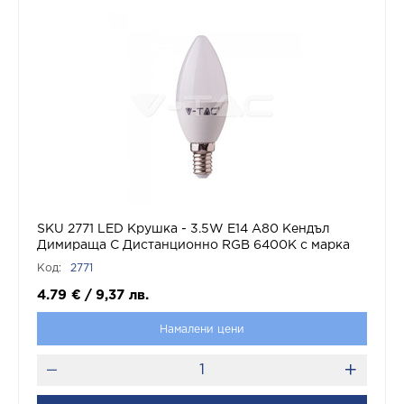
SKU 2771 LED Крушка - 3.5W Е14 А80 Кендъл
Димираща С Дистанционно RGB 6400K с марка
V-TAC
Код:
2771
4.79
€
/
9,37
лв.
Намалени цени