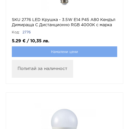
SKU 2776 LED Крушка - 3.5W Е14 P45 А80 Кендъл
Димираща С Дистанционно RGB 4000K с марка
V-TAC
Код:
2776
5.29
€
/
10,35
лв.
Намалени цени
Попитай за наличност