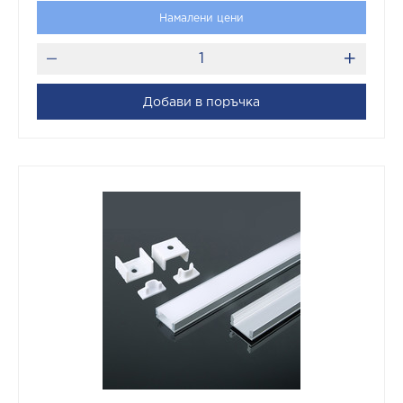
Намалени цени
Добави в поръчка