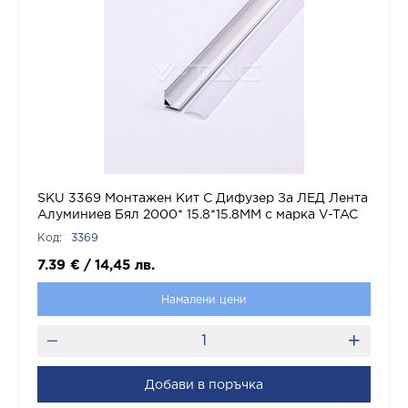
SKU 3369 Монтажен Kит С Дифузер За ЛЕД Лента
Алуминиев Бял 2000* 15.8*15.8MM с марка V-TAC
Код:
3369
7.39
€
/
14,45
лв.
Намалени цени
Добави в поръчка