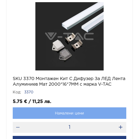
SKU 3370 Монтажен Kит С Дифузер За ЛЕД Лента
Алуминиев Мат 2000*16*7ММ с марка V-TAC
Код:
3370
5.75
€
/
11,25
лв.
Намалени цени