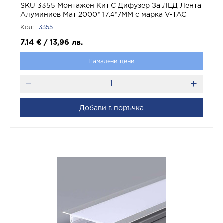
SKU 3355 Монтажен Kит С Дифузер За ЛЕД Лента
Алуминиев Мат 2000* 17.4*7MM с марка V-TAC
Код:
3355
7.14
€
/
13,96
лв.
Намалени цени
Добави в поръчка