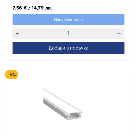
7.56
€
/
14,79
лв.
Намалени цени
Добави в поръчка
-5%