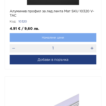
Алуминев профил за лед лента Мат SKU 10320 V-
TAC
Код:
10320
4.91
€
/
9,60
лв.
Намалени цени
Добави в поръчка