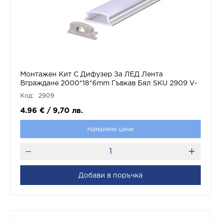
Монтажен Кит С Дифузер За ЛЕД Лента
Вграждане 2000*18*6mm Гъвкав Бял SKU 2909 V-
TAC
Код:
2909
4.96
€
/
9,70
лв.
Намалени цени
Добави в поръчка