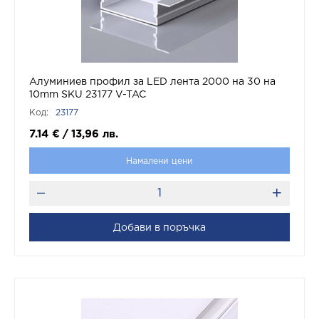
Алуминиев профил за LED лента 2000 на 30 на
10mm SKU 23177 V-TAC
Код:
23177
7.14
€
/
13,96
лв.
Намалени цени
Добави в поръчка