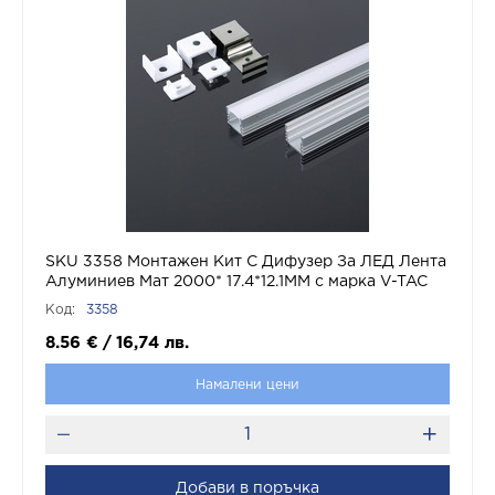
SKU 3358 Монтажен Kит С Дифузер За ЛЕД Лента
Алуминиев Мат 2000* 17.4*12.1MM с марка V-TAC
Код:
3358
8.56
€
/
16,74
лв.
Намалени цени
Добави в поръчка