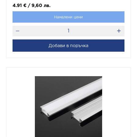
4.91
€
/
9,60
лв.
Намалени цени
Добави в поръчка