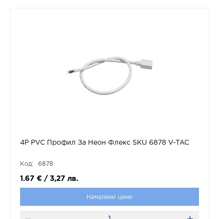
4P PVC Профил За Неон Флекс SKU 6878 V-TAC
Код:
6878
1.67
€
/
3,27
лв.
Намалени цени