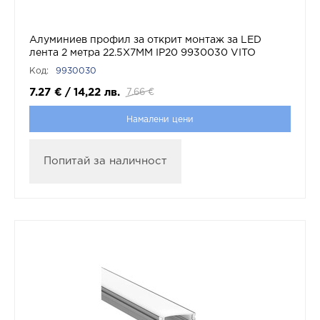
Алуминиев профил за открит монтаж за LED
лента 2 метра 22.5X7MM IP20 9930030 VITO
Код:
9930030
7.27
€
/
14,22
лв.
7.66
€
Намалени цени
Попитай за наличност