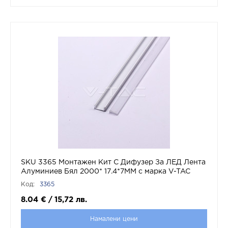
SKU 3365 Монтажен Kит С Дифузер За ЛЕД Лента
Алуминиев Бял 2000* 17.4*7MM с марка V-TAC
Код:
3365
8.04
€
/
15,72
лв.
Намалени цени