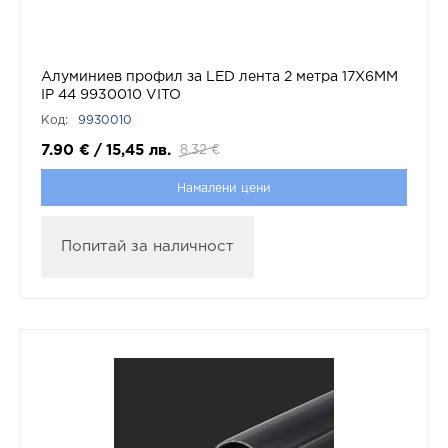
Алуминиев профил за LED лента 2 метра 17X6MM
IP 44 9930010 VITO
Код:
9930010
7.90
€
/
15,45
лв.
8.32
€
Намалени цени
Попитай за наличност