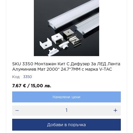
SKU 3350 Монтажен Kит С Дифузер За ЛЕД Лента
Алуминиев Мат 2000* 24.7*7MM с марка V-TAC
Код:
3350
7.67
€
/
15,00
лв.
Намалени цени
Добави в поръчка