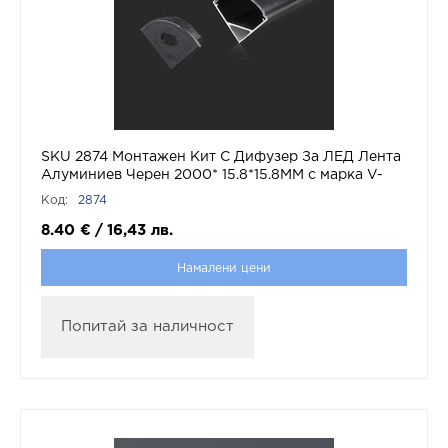
SKU 2874 Монтажен Kит С Дифузер За ЛЕД Лента
Алуминиев Черен 2000* 15.8*15.8MM с марка V-
TAC
Код:
2874
8.40
€
/
16,43
лв.
Намалени цени
Попитай за наличност