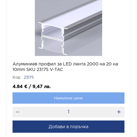
Алуминиев профил за LED лента 2000 на 20 на
10mm SKU 23175 V-TAC
Код:
23175
4.84
€
/
9,47
лв.
Намалени цени
Добави в поръчка