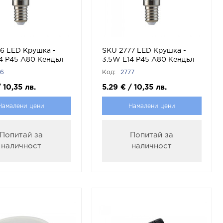
6 LED Крушка -
SKU 2777 LED Крушка -
4 P45 А80 Кендъл
3.5W Е14 P45 А80 Кендъл
ща С
Димираща С
76
Код:
2777
ционно RGB 4000K
Дистанционно RGB 6400K
 V-TAC
с марка V-TAC
/
10,35
лв.
5.29
€
/
10,35
лв.
Намалени цени
Намалени цени
Попитай за
Попитай за
наличност
наличност