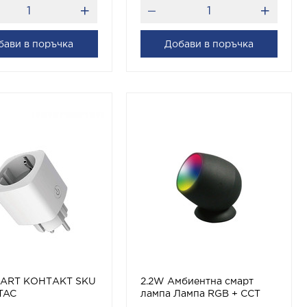
бави в поръчка
Добави в поръчка
MART КОНТАКТ SKU
2.2W Амбиентна смарт
TAC
лампа Лампа RGB + CCT
съвместима с Amazon