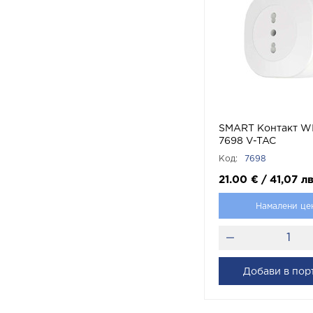
SMART Контакт WI
7698 V-TAC
Код:
7698
21.00
€
/
41,07
лв
Намалени це
Добави в пор