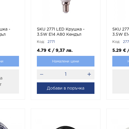
шка -
SKU 2771 LED Крушка -
SKU 277
дъл
3.5W Е14 А80 Кендъл
3.5W Е1
Димираща С
Димира
Код:
2771
Код:
27
B 4000K
Дистанционно RGB 6400K
Дистан
с марка V-TAC
с марка
4.79
€
/
9,37
лв.
5.29
€
ни
Намалени цени
за
т
Добави в поръчка