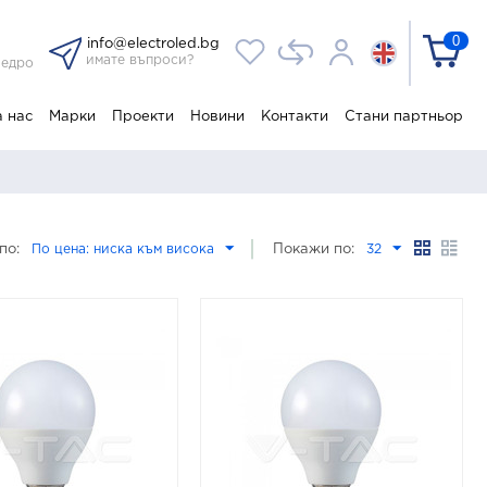
0
info@electroled.bg
имате въпроси?
 едро
а нас
Марки
Проекти
Новини
Контакти
Стани партньор
по:
По цена: ниска към висока
Покажи по:
32