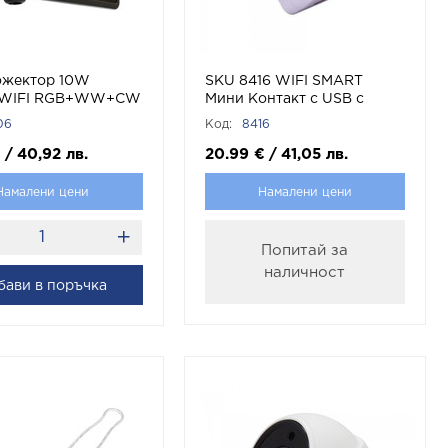
ожектор 10W
SKU 8416 WIFI SMART
 WIFI RGB+WW+CW
Мини Контакт с USB с
им с Amazon Alexa
марка V-TAC
06
Код:
8416
le Home SKU 3006
€
/
40,92
лв.
20.99
€
/
41,05
лв.
Намалени цени
Намалени цени
Попитай за
наличност
бави в поръчка