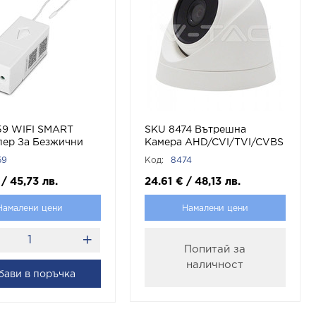
59 WIFI SMART
SKU 8474 Вътрешна
лер За Безжични
Камера AHD/CVI/TVI/CVBS
 SKU 8459 V-TAC с
2.0MP с марка V-TAC
59
Код:
8474
-TAC
/
45,73
лв.
24.61
€
/
48,13
лв.
Намалени цени
Намалени цени
Попитай за
наличност
бави в поръчка