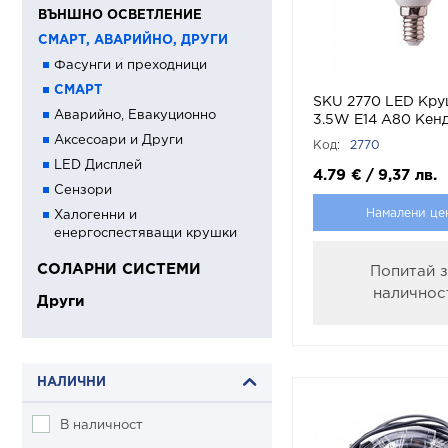
ВЪНШНО ОСВЕТЛЕНИЕ
СМАРТ, АВАРИЙНО, ДРУГИ
Фасунги и преходници
СМАРТ
SKU 2770 LED Кру
Аварийно, Евакуционно
3.5W Е14 А80 Кен
Димираща С
Аксесоари и Други
Код:
2770
Дистанционно RG
LED Дисплей
с марка V-TAC
4.79
€
/
9,37
лв.
Сензори
Намалени це
Халогенни и
енергоспестяващи крушки
СОЛАРНИ СИСТЕМИ
Попитай 
наличнос
Други
НАЛИЧНИ
В наличност