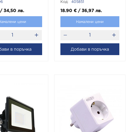
96
Код:
405851
Alexa And Google SKU
405851 V-TAC
/
34,50
лв.
18.90
€
/
36,97
лв.
Намалени цени
Намалени цени
бави в поръчка
Добави в поръчка