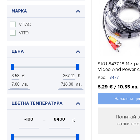
МАРКА
V-TAC
VITO
ЦЕНА
SKU 8477 18 Метра
Video And Power с
3.58
367.11
V-TAC
€
€
Код:
8477
7,00
718,00
лв.
лв.
5.29
€
/
10,35
лв.
Намалени це
ЦВЕТНА ТЕМПЕРАТУРА
Попитай 
–
К
наличнос