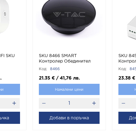
FI SKU
SKU 8466 SMART
SKU 84
Контролер Обединител
Контро
RF433 с марка V-TAC
Ключове
Код:
8466
Код:
84
марка V
.
21.35
€
/
41,76
лв.
23.38
€
ни
Намалени цени
ъчка
Добави в поръчка
До