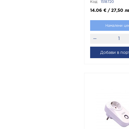
Код:
1518720
14.06
€
/
27,50
лв
Намалени це
Добави в пор