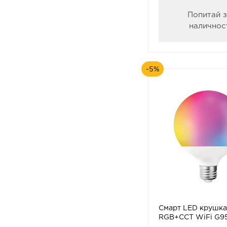
Попитай 
наличнос
-5%
Смарт LED крушка
RGB+CCT WiFi G95
VITO