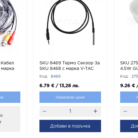
 Кабел
SKU 8469 Термо Сензор За
SKU 275
 марка
SKU 8468 с марка V-TAC
4.5W G
RGB + Т
Код:
8469
Код:
275
Светлин
6.79
€
/
13,28
лв.
9.26
€
ни
Намалени цени
за
т
Добави в поръчка
До