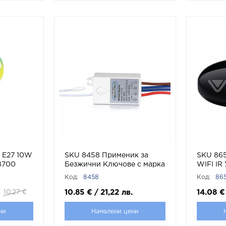
 E27 10W
SKU 8458 Применик за
SKU 86
8700
Безжични Ключове с марка
WIFI IR
V-TAC
Дистанц
Код:
8458
Код:
865
TAC
10.85
€
/
21,22
лв.
14.08
€
10.27
€
ни
Намалени цени