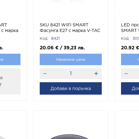
ART
SKU 8421 WIFI SMART
LED пр
 с марка
Фасунга Е27 с марка V-TAC
SMART
съвмест
Код:
8421
Код:
30
и Goog
V-TAC
в.
20.06
€
/
39,23
лв.
20.92
ни
Намалени цени
за
т
Добави в поръчка
До