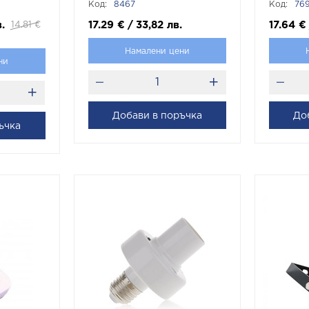
Код:
8467
Код:
76
TAC
.
17.29
€
/
33,82
лв.
17.64
€
14.81
€
Намалени цени
ни
Добави в поръчка
До
ъчка