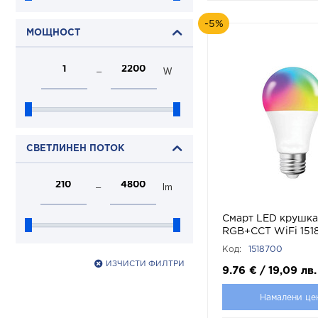
-5%
МОЩНОСТ
–
W
СВЕТЛИНЕН ПОТОК
–
lm
Смарт LED крушка
RGB+CCT WiFi 151
VITO
Код:
1518700
ИЗЧИСТИ ФИЛТРИ
9.76
€
/
19,09
лв.
Намалени це