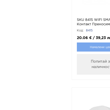
SKU 8415 WIFI SM
Контакт Преносим
V-TAC
Код:
8415
20.06
€
/
39,23
л
Намалени це
Попитай 
наличнос