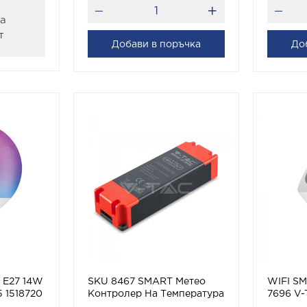
за
т
Добави в поръчка
До
 E27 14W
SKU 8467 SMART Метео
WIFI S
 1518720
Контролер На Температура
7696 V-
и Влажност 16А с марка V-