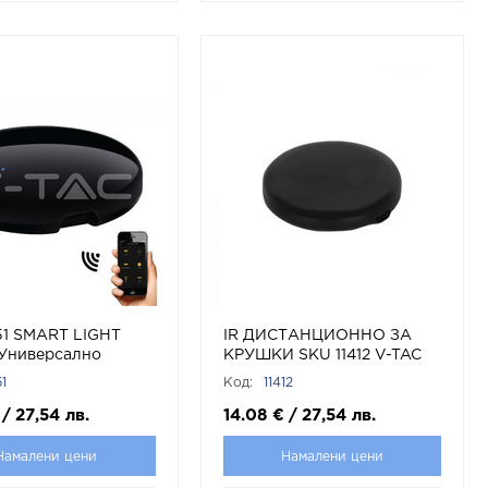
51 SMART LIGHT
IR ДИСТАНЦИОННО ЗА
 Универсално
КРУШКИ SKU 11412 V-TAC
ионно с марка V-
1
Код:
11412
/
27,54
лв.
14.08
€
/
27,54
лв.
Намалени цени
Намалени цени