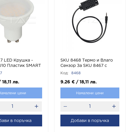
7 LED Крушка -
SKU 8468 Термо и Влаго
U10 Пластик SMART
Сензор За SKU 8467 с
опла и Студена
марка V-TAC
7
Код:
8468
а с марка V-TAC
/
18,11
лв.
9.26
€
/
18,11
лв.
Намалени цени
Намалени цени
бави в поръчка
Добави в поръчка