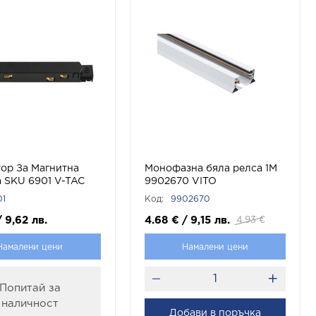
тор За Магнитна
Монофазна бяла релса 1М
 SKU 6901 V-TAC
9902670 VITO
01
Код:
9902670
/
9,62
лв.
4.68
€
/
9,15
лв.
4.93
€
Намалени цени
Намалени цени
Попитай за
наличност
Добави в поръчка