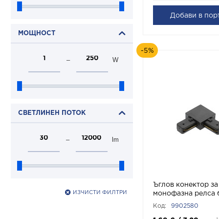
Добави в пор
МОЩНОСТ
-5%
–
W
СВЕТЛИНЕН ПОТОК
–
lm
Ъглов конектор за
ИЗЧИСТИ ФИЛТРИ
монофазна релса 
APT1 Черно 99025
Код:
9902580