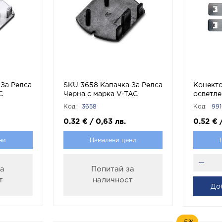
 За Релса
SKU 3658 Капачка За Релса
Конекто
C
Черна с марка V-TAC
осветле
серия 
Код:
3658
Код:
99
9910830
0.32
€
/
0,63
лв.
0.52
€
ни
Намалени цени
за
Попитай за
т
наличност
До