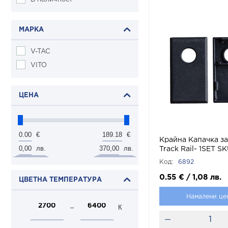
МАРКА
V-TAC
VITO
ЦЕНА
0.00
189.18
€
€
Крайна Капачка за 
0,00
370,00
лв.
лв.
Track Rail- 1SET S
V-TAC
Код:
6892
0.55
€
/
1,08
лв.
ЦВЕТНА ТЕМПЕРАТУРА
Намалени це
–
К