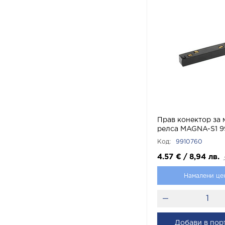
Прав конектор за 
релса MAGNA-S1 9
VITO
Код:
9910760
4.57
€
/
8,94
лв.
Намалени це
Добави в пор