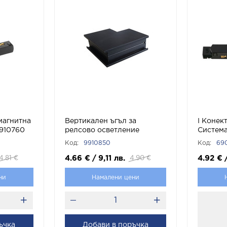
магнитна
Вертикален ъгъл за
I Конек
910760
релсово осветление
Система
MAGNA-S20 КОД 9910850
Код:
9910850
Код:
69
Vito
4.66
€
/
9,11
лв.
4.92
€
4.81
€
4.90
€
ни
Намалени цени
ъчка
Добави в поръчка