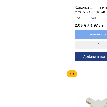
Капачка за магнит
MAGNA-C 9910740
Код:
9910740
2.03
€
/
3,97
лв.
Намалени це
Добави в пор
-5%