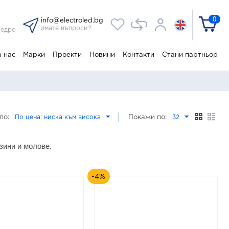
0
info@electroled.bg
имате въпроси?
 едро
а нас
Марки
Проекти
Новини
Контакти
Стани партньор
по:
По цена: ниска към висока
Покажи по:
32
азини и молове.
-4%