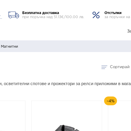
Безплатна доставка
Отстъпки
при поръчка над 51.13€/100.00 лв.
за поръчки на
З
 Магнитни
Сортирай 
и, осветителни спотове и прожектори за релси приложими в маг
-4%