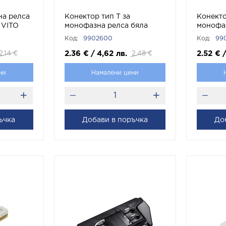
на релса
Конектор тип Т за
Конекто
 VITO
монофазна релса бяла
монофаз
APT1 Черно 9902600 VITO
APT1 Бя
Код:
9902600
Код:
99
2.36
€
/
4,62
лв.
2.52
€
2.14
€
2.48
€
ни
Намалени цени
ъчка
Добави в поръчка
До