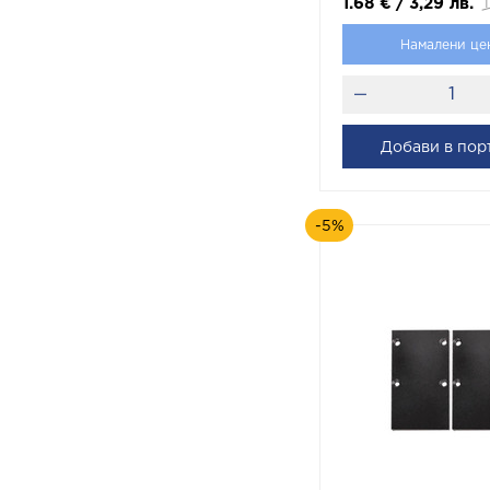
1.68
€
/
3,29
лв.
1
Намалени це
Добави в пор
-5%