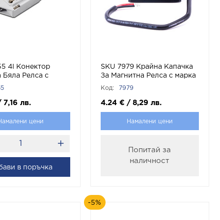
5 4I Конектор
SKU 7979 Крайна Капачка
 Бяла Релса с
За Магнитна Релса с марка
-TAC
V-TAC
55
Код:
7979
/
7,16
лв.
4.24
€
/
8,29
лв.
Намалени цени
Намалени цени
Попитай за
наличност
бави в поръчка
-5%