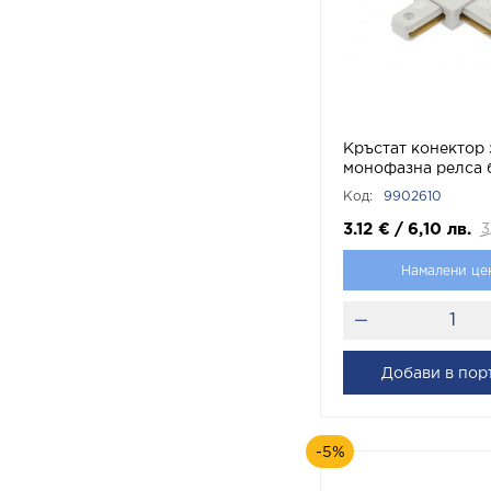
Кръстат конектор 
монофазна релса 
APT1 Бяло 990261
Код:
9902610
3.12
€
/
6,10
лв.
3
Намалени це
Добави в пор
-5%