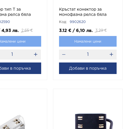
р тип Т за
Кръстат конектор за
на релса бяла
монофазна релса бяла
ло 9902590 VITO
APT1 Черно 9902620 VITO
02590
Код:
9902620
/
4,93
лв.
3.12
€
/
6,10
лв.
2.65
€
3.29
€
Намалени цени
Намалени цени
бави в поръчка
Добави в поръчка