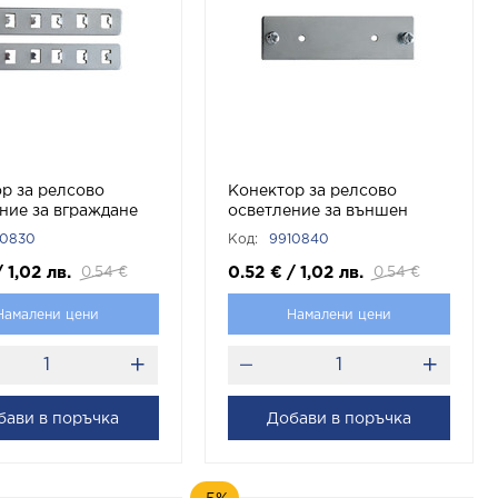
р за релсово
Конектор за релсово
ние за вграждане
осветление за външен
MAGNA-RT КОД
монтаж MAGNA-RT КОД
10830
Код:
9910840
 Vito
9910840 Vito
/
1,02
лв.
0.52
€
/
1,02
лв.
0.54
€
0.54
€
Намалени цени
Намалени цени
бави в поръчка
Добави в поръчка