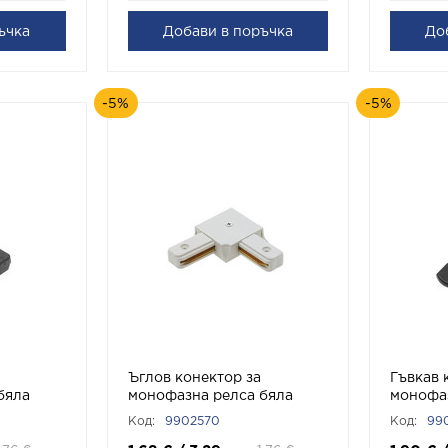
ъчка
Добави в поръчка
До
-5%
-5%
Ъглов конектор за
Гъвкав 
бяла
монофазна релса бяла
монофаз
80 VITO
APT1 Бяло 9902570 VITO
APT1 Че
Код:
9902570
Код:
99