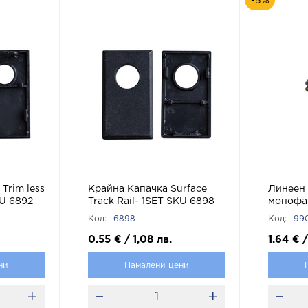
-5%
Trim less
Крайна Капачка Surface
Линеен 
KU 6892
Track Rail- 1SET SKU 6898
монофаз
V-TAC
APT1 Че
Код:
6898
Код:
99
0.55
€
/
1,08
лв.
1.64
€
/
ни
Намалени цени