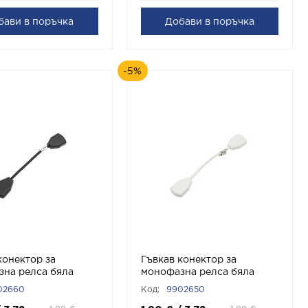
бави в поръчка
Добави в поръчка
-5%
конектор за
Гъвкав конектор за
на релса бяла
монофазна релса бяла
рно 9902660 VITO
APT1 Бяло 9902650 VITO
02660
Код:
9902650