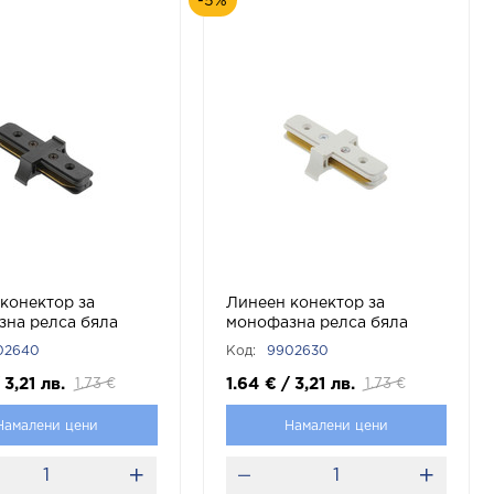
-5%
конектор за
Линеен конектор за
на релса бяла
монофазна релса бяла
рно 9902640 VITO
APT1 Бяло 9902630 VITO
02640
Код:
9902630
3,21
лв.
1.64
€
/
3,21
лв.
1.73
€
1.73
€
Намалени цени
Намалени цени