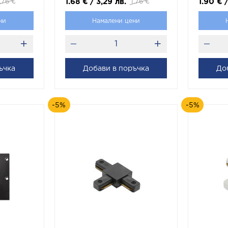
1.68
€
/
3,29
лв.
1.90
€
.76
€
1.76
€
ни
Намалени цени
ъчка
Добави в поръчка
До
-5%
-5%