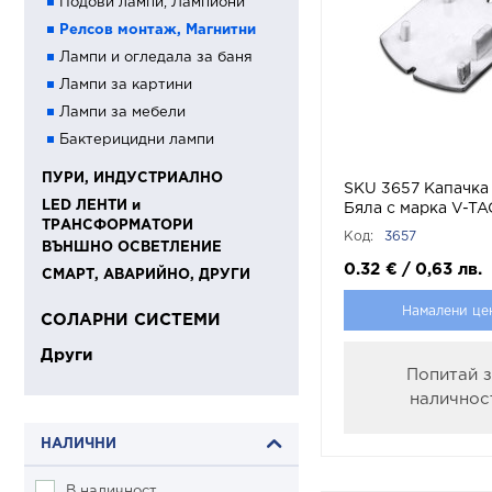
Подови лампи, Лампиони
Релсов монтаж, Магнитни
Лампи и огледала за баня
Лампи за картини
Лампи за мебели
Бактерицидни лампи
ПУРИ, ИНДУСТРИАЛНО
SKU 3657 Капачка
LED ЛЕНТИ и
Бяла с марка V-TA
ТРАНСФОРМАТОРИ
Код:
3657
ВЪНШНО ОСВЕТЛЕНИЕ
0.32
€
/
0,63
лв.
СМАРТ, АВАРИЙНО, ДРУГИ
Намалени це
СОЛАРНИ СИСТЕМИ
Други
Попитай 
наличнос
НАЛИЧНИ
В наличност