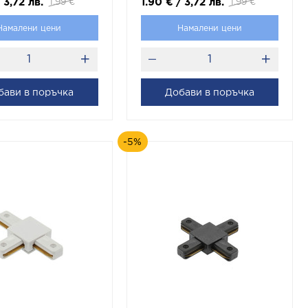
/
3,72
лв.
1.90
€
/
3,72
лв.
1.99
€
1.99
€
Намалени цени
Намалени цени
бави в поръчка
Добави в поръчка
-5%