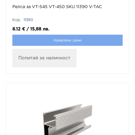
Релса за VT-545 VT-450 SKU 11390 V-TAC
Код:
11390
8.12
€
/
15,88
лв.
Намалени цени
Попитай за наличност