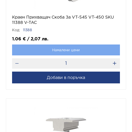
Краен Прихващач Скоба За VT-545 VT-450 SKU
11388 V-TAC
Код:
11388
1.06
€
/
2,07
лв.
Намалени цени
Добави в поръчка