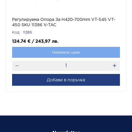
Регулируема Опора За H420-700mm VT-545 VT-
450 SKU 11386 V-TAC
Код:
11386
124.74
€
/
243,97
лв.
Намалени цени
Добави в поръчка