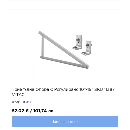
Триъгълна Опора С Регулиране 10°-15° SKU 11387
V-TAC
Код:
11387
52.02
€
/
101,74
лв.
Намалени цени