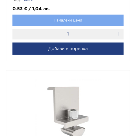
0.53
€
/
1,04
лв.
Намалени цени
Добави в поръчка