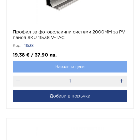
Профил за фотоволаични системи 2000MM за PV
панел SKU 11538 V-TAC
Код:
11538
19.38
€
/
37,90
лв.
Намалени цени
Добави в поръчка