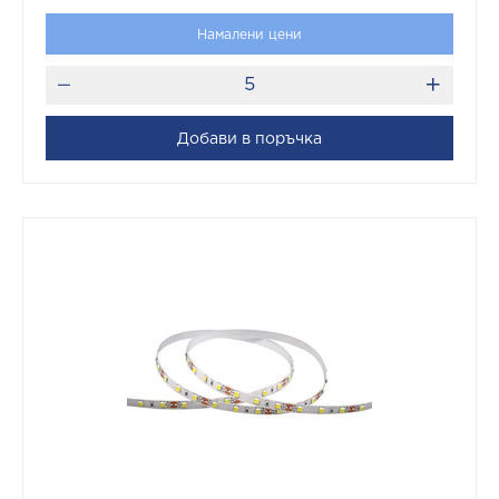
Намалени цени
Добави в поръчка