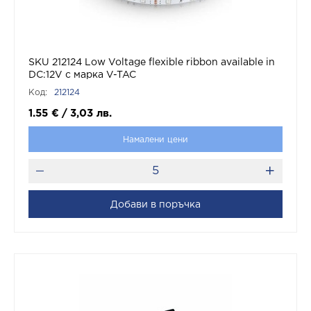
SKU 212124 Low Voltage flexible ribbon available in
DC:12V с марка V-TAC
Код:
212124
1.55
€
/
3,03
лв.
Намалени цени
Добави в поръчка