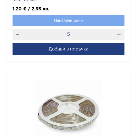
1.20
€
/
2,35
лв.
Намалени цени
Добави в поръчка