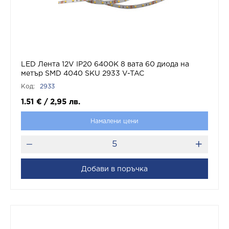
LED Лента 12V IP20 6400K 8 вата 60 диода на
метър SMD 4040 SKU 2933 V-TAC
Код:
2933
1.51
€
/
2,95
лв.
Намалени цени
Добави в поръчка