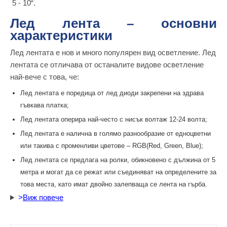
5 - 10“.
Лед лента – основни
характеристики
Лед лентата е нов и много популярен вид осветление. Лед
лентата се отличава от останалите видове осветление
най-вече с това, че:
Лед лентата е поредица от лед диоди закрепени на здрава
гъвкава платка;
Лед лентата оперира най-често с нисък волтаж 12-24 волта;
Лед лентата е налична в голямо разнообразие от едноцветни
или такива с променливи цветове – RGB(Red, Green, Blue);
Лед лентата се предлага на ролки, обикновено с дължина от 5
метра и могат да се режат или съединяват на определените за
това места, като имат двойно залепваща се лента на гърба.
>
Виж повече