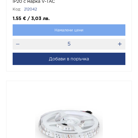
IP20 с марка V-TAC
Код:
212042
1.55
€
/
3,03
лв.
Намалени цени
Добави в поръчка