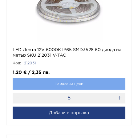
LED Лента 12V 6000K IP65 SMD3528 60 диода на
метър SKU 212031 V-TAC
Код:
212031
1.20
€
/
2,35
лв.
Намалени цени
Добави в поръчка