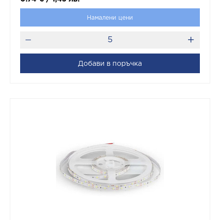
Намалени цени
Добави в поръчка