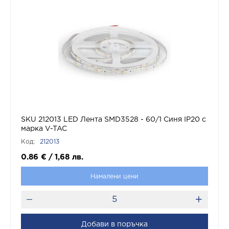
SKU 212013 LED Лента SMD3528 - 60/1 Синя IP20 с
марка V-TAC
Код:
212013
0.86
€
/
1,68
лв.
Намалени цени
Добави в поръчка