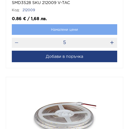
SMD3528 SKU 212009 V-TAC
Код:
212009
0.86
€
/
1,68
лв.
Намалени цени
Добави в поръчка