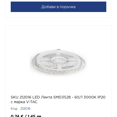
Добави в поръчка
SKU 212016 LED Лента SMD3528 - 60/1 3000K IP20
с марка V-TAC
Код:
212016
0.74
€
/
1,45
лв.