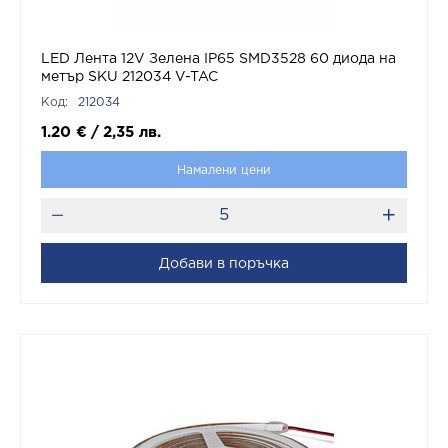
LED Лента 12V Зелена IP65 SMD3528 60 диода на
метър SKU 212034 V-TAC
Код:
212034
1.20
€
/
2,35
лв.
Намалени цени
Добави в поръчка