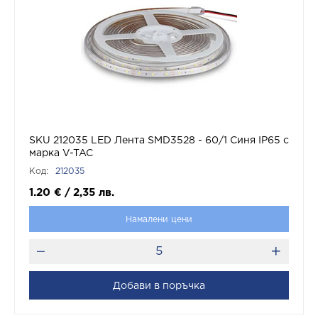
SKU 212035 LED Лента SMD3528 - 60/1 Синя IP65 с
марка V-TAC
Код:
212035
1.20
€
/
2,35
лв.
Намалени цени
Добави в поръчка