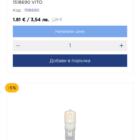
1518690 VITO
Код:
1518690
1.81
€
/
3,54
лв.
1.91
€
Намалени цени
Добави в поръчка
-5%