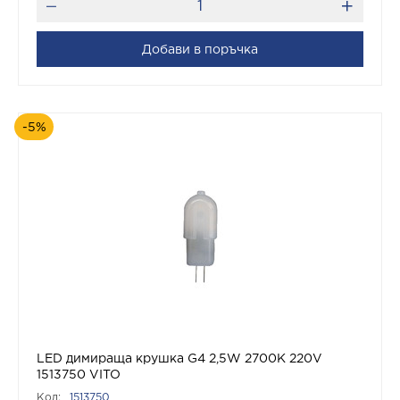
Добави в поръчка
-5%
LED димираща крушка G4 2,5W 2700K 220V
1513750 VITO
Код:
1513750