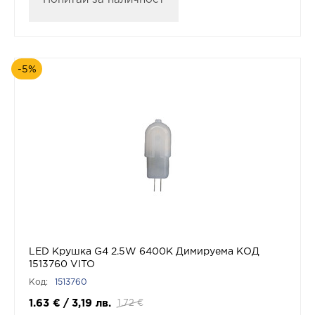
-5%
LED Крушка G4 2.5W 6400К Димируема КОД
1513760 VITO
Код:
1513760
1.63
€
/
3,19
лв.
1.72
€