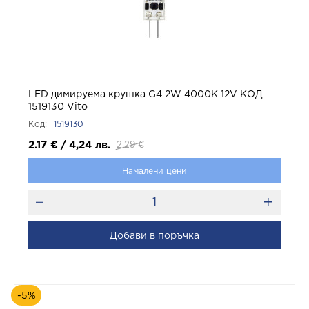
LED димируема крушка G4 2W 4000K 12V КОД
1519130 Vito
Код:
1519130
2.17
€
/
4,24
лв.
2.29
€
Намалени цени
Добави в поръчка
-5%