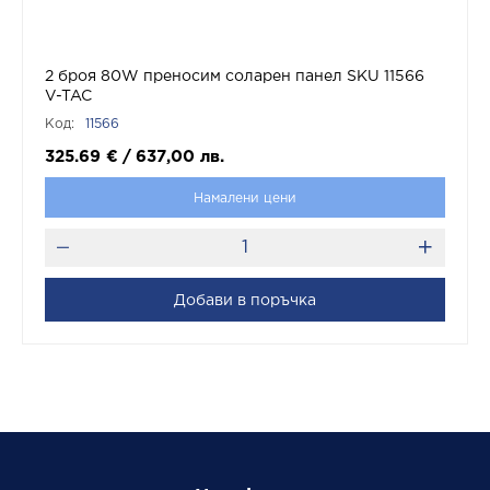
2 броя 80W преносим соларен панел SKU 11566
V-TAC
Код:
11566
325.69
€
/
637,00
лв.
Намалени цени
Добави в поръчка