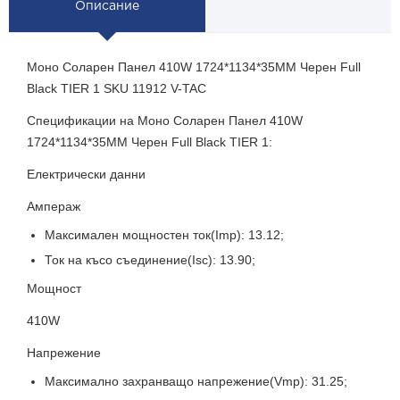
Описание
Моно Соларен Панел 410W 1724*1134*35MM Черен Full
Black TIER 1 SKU 11912 V-TAC
Спецификации на Моно Соларен Панел 410W
1724*1134*35MM Черен Full Black TIER 1:
Електрически данни
Ампераж
Максимален мощностен ток(Imp): 13.12;
Ток на късо съединение(Isc): 13.90;
Мощност
410W
Напрежение
Максимално захранващо напрежение(Vmp): 31.25;