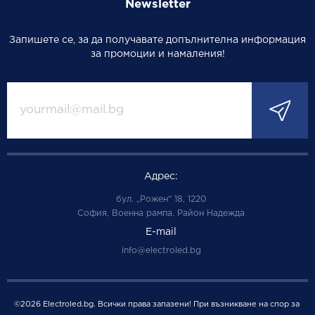
Newsletter
Запишете се, за да получавате допълнителна информация
за промоции и намаления!
Адрес:
бул. „Рожен“ 18, 1220
София, Военна рампа, Район Надежда
Е-mail
info@electroled.bg
©2026 Electroled.bg. Всички права запазени! При възникване на спор за