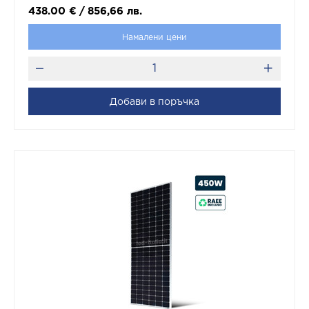
438.00
€
/
856,66
лв.
Намалени цени
Добави в поръчка